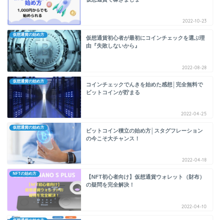
2022-10-23
仮想通貨の始め方
仮想通貨初心者が最初にコインチェックを選ぶ理
由『失敗しないから』
2022-08-28
仮想通貨の始め方
コインチェックでんきを始めた感想│完全無料で
ビットコインが貯まる
2022-04-25
仮想通貨の始め方
ビットコイン積立の始め方│スタグフレーション
の今こそ大チャンス！
2022-04-18
NFTの始め方
【NFT初心者向け】仮想通貨ウォレット（財布）
の疑問を完全解決！
2022-04-10