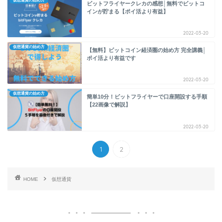
仮想通貨の始め方
ビットフライヤークレカの感想│無料でビットコ
インが貯まる【ポイ活より有益】
2022-03-20
仮想通貨の始め方
【無料】ビットコイン経済圏の始め方 完全講義│
ポイ活より有益です
2022-03-20
仮想通貨の始め方
簡単10分！ビットフライヤーで口座開設する手順
【22画像で解説】
2022-03-20
1
2
HOME
仮想通貨