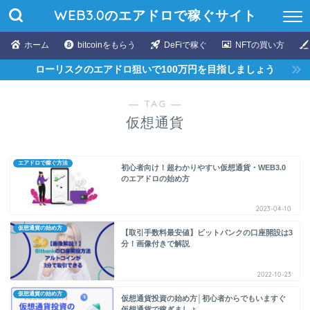
WEB3.0のエアドロで稼ぐサイト
ホーム
bitcoinをもらう
DeFiで稼ぐ
NFTの買い方
ローリスクのエアドロ狙いで100万円を目指しましょう
― TAG ―
仮想通貨
エアドロで稼ぐ方法
初心者向け！超わかりやすい仮想通貨・WEB3.0
のエアドロの始め方
2023-04-10
仮想通貨の始め方
【取引手数料最安値】ビットバンクの口座開設は3
分！画像付きで解説
2022-10-23
仮想通貨の始め方
仮想通貨投資の始め方│初心者からでもいますぐ
仮想通貨で稼ぎましょ