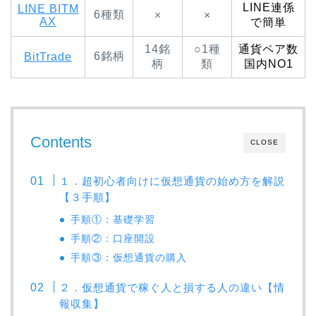
LINE連係
LINE BITM
6種類
×
×
AX
で簡単
14銘
○1種
通貨ペア数
6銘柄
BitTrade
柄
類
国内NO1
Contents
CLOSE
１．超初心者向けに仮想通貨の始め方を解説
【３手順】
手順①：基礎学習
手順②：口座開設
手順③：仮想通貨の購入
２．仮想通貨で稼ぐ人と損する人の違い【情
報収集】