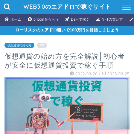
WEB3.0のエアドロで稼ぐサイト
ホーム
bitcoinをもらう
DeFiで稼ぐ
NFTの買い方
ローリスクのエアドロ狙いで100万円を目指しましょう
仮想通貨の始め方
PR
仮想通貨の始め方を完全解説│初心者
が安全に仮想通貨投資で稼ぐ手順
2022-03-20
/
2023-03-25