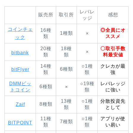
レバレ
販売所
取引所
感想
ッジ
コインチェ
16種
◎全員にオ
1種類
×
類
ススメ
ック
20種
18種
〇取引手数
×
bitbank
類
類
料最安値
14種
○1種
クレカが最
6種類
bitFlyer
類
類
強
DMMビッ
○19種
レバレッジ
6種類
×
トコイン
類
に強い
13種
○1種
分散投資先
8種類
Zaif
類
類
として
11種
○1種
アプリが使
7種類
BITPOINT
類
類
い易い