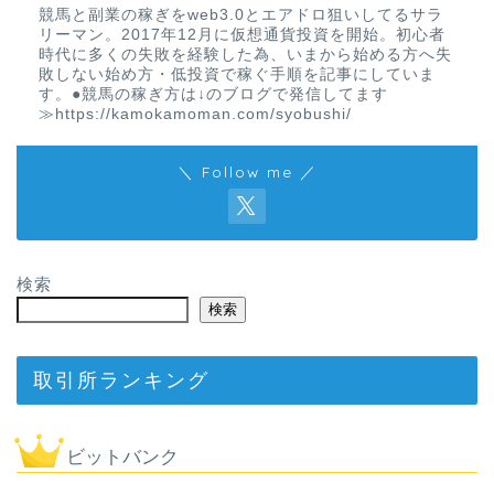
競馬と副業の稼ぎをweb3.0とエアドロ狙いしてるサラ
リーマン。2017年12月に仮想通貨投資を開始。初心者
時代に多くの失敗を経験した為、いまから始める方へ失
敗しない始め方・低投資で稼ぐ手順を記事にしていま
す。●競馬の稼ぎ方は↓のブログで発信してます
≫https://kamokamoman.com/syobushi/
＼ Follow me ／
検索
検索
取引所ランキング
ビットバンク